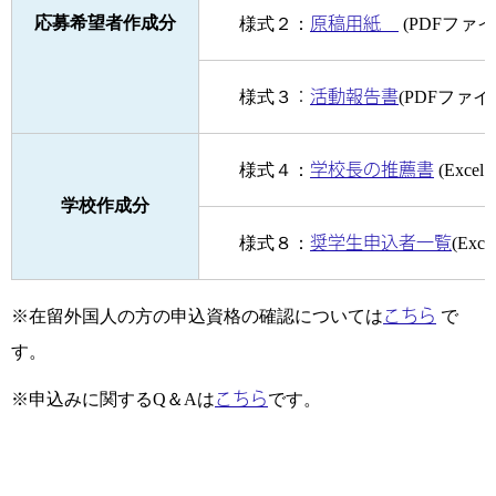
応募希望者作成分
様式２：
原稿用紙
(PDFファイ
様式３
：
活動報告書
(PDFファイ
様式４：
学校長の推薦書
(Exce
学校作成分
様式８：
奨学生申込者一覧
(Exc
※在留外国人の方の申込資格の確認については
こちら
で
す。
※申込みに関するQ＆Aは
こちら
です。