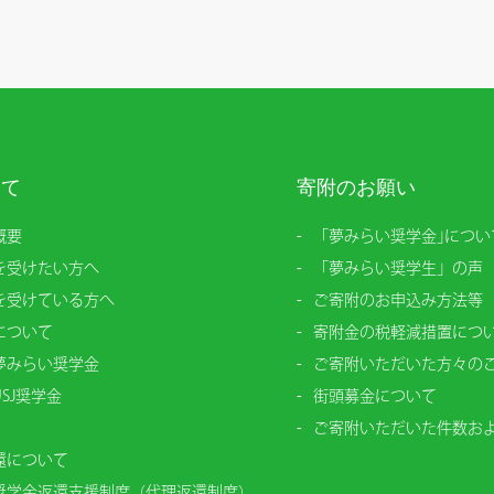
いて
寄附のお願い
概要
「夢みらい奨学金｣につい
を受けたい方へ
「夢みらい奨学生」の声
を受けている方へ
ご寄附のお申込み方法等
について
寄附金の税軽減措置につ
夢みらい奨学金
ご寄附いただいた方々の
SJ奨学金
街頭募金について
ご寄附いただいた件数お
還について
奨学金返還支援制度（代理返還制度）