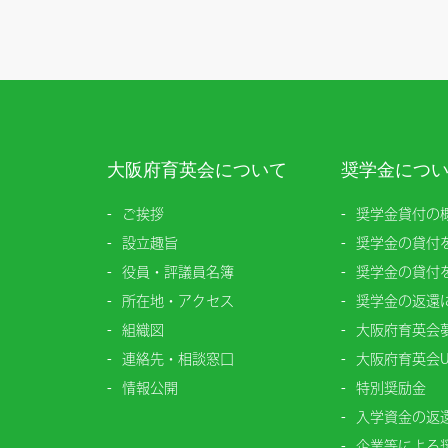
大阪府育英会について
奨学金につ
ご挨拶
奨学金貸付の
設立趣旨
奨学金の貸付
役員・評議員名簿
奨学金の貸付
所在地・アクセス
奨学金の返還
組織図
大阪府育英会
連絡先・相談窓口
大阪府育英会U
情報公開
特別奨励金
入学資金の返
企業等による