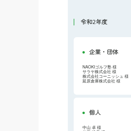
令和2年度
企業・団体
NAOKIゴルフ塾 様
サラヤ株式会社 様
株式会社コーニッシュ 様
延原倉庫株式会社 様
個人
中山 卓 様