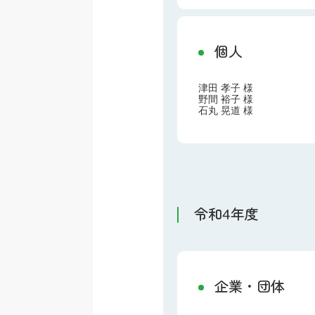
個人
津田 孝子 様
野間 裕子 様
石丸 晃道 様
令和4年度
企業・団体