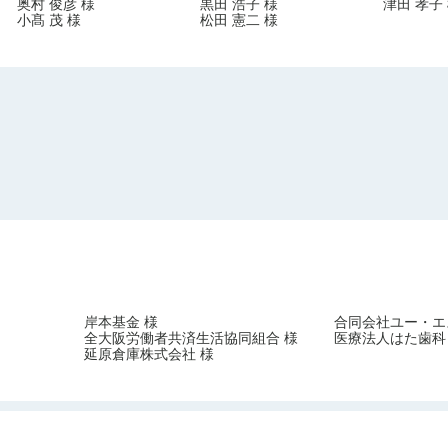
奥村 俊彦 様
黒田 浩子 様
津田 孝子
小髙 茂 様
松田 憲二 様
岸本基金 様
合同会社ユー・エ
全大阪労働者共済生活協同組合 様
医療法人はた歯科
延原倉庫株式会社 様