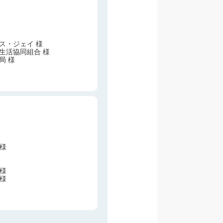
ス・ジェイ 様
生活協同組合 様
局 様
 様
 様
 様