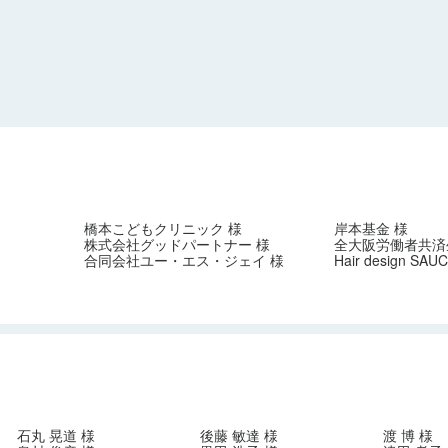
橋本こどもクリニック 様
岸本基金 様
株式会社グッドパートナー 様
全大阪労働者共済
合同会社ユー・エス・ジェイ 様
Hair design SAU
石丸 晃道 様
後藤 敏達 様
渡 博 様