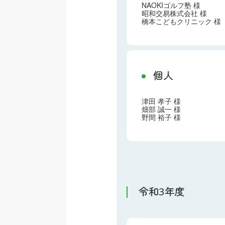
NAOKIゴルフ塾 様
昭和交易株式会社 様
橋本こどもクリニック 様
個人
津田 孝子 様
畑部 誠一 様
野間 裕子 様
令和3年度