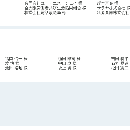
合同会社ユー・エス・ジェイ 様
岸本基金 様
全大阪労働者共済生活協同組合 様
サラヤ株式会社 
株式会社電話放送局 様
延原倉庫株式会社
福岡 信一 様
植田 剛司 様
吉田 耕平
渡 博 様
中山 卓 様
石丸 晃道
池田 裕昭 様
坂上 勇 様
松田 憲二