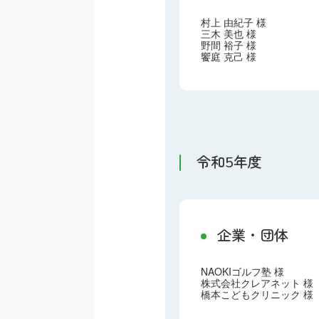
村上 由紀子 様
三木 美也 様
野間 裕子 様
饗庭 克己 様
令和5年度
企業・団体
NAOKIゴルフ塾 様
株式会社クレアネット 様
橋本こどもクリニック 様