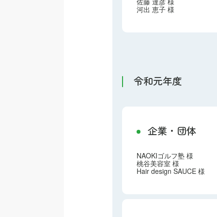
佐藤 達彦 様
河出 恵子 様
令和元年度
企業・団体
NAOKIゴルフ塾 様
桃谷美容室 様
Hair design SAUCE 様