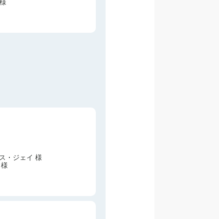
 様
ス・ジェイ 様
 様