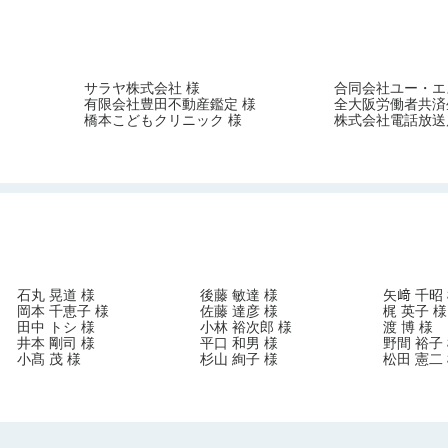
サラヤ株式会社 様
合同会社ユー・エ
有限会社豊田不動産鑑定 様
全大阪労働者共済
橋本こどもクリニック 様
株式会社電話放送
石丸 晃道 様
後藤 敏達 様
矢﨑 千昭
岡本 千恵子 様
佐藤 達彦 様
梶 英子 様
田中 トシ 様
小林 裕次郎 様
渡 博 様
井本 剛司 様
平口 和男 様
野間 裕子
小髙 茂 様
杉山 絢子 様
松田 憲二