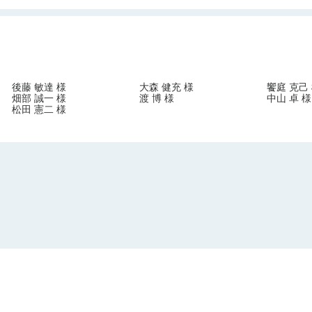
後藤 敏達 様
大森 健充 様
饗庭 克己
畑部 誠一 様
渡 博 様
中山 卓 様
松田 憲二 様