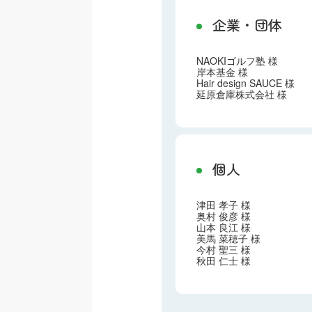
企業・団体
NAOKIゴルフ塾 様
岸本基金 様
Hair design SAUCE 様
延原倉庫株式会社 様
個人
津田 孝子 様
奥村 俊彦 様
山本 良江 様
美馬 菜穂子 様
今村 聖三 様
秋田 仁士 様