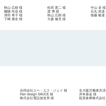
秋山 広樹 様
松田 憲二 様
中山 卓 様
棚橋 玲花 様
渡 博 様
石丸 晃道
津田 孝子 様
秋山 広樹 様
後藤 敏達
下崎 康史 様
大森 健充 様
合同会社ユー・エス・ジェイ 様
全大阪労働者共済
Hair design SAUCE 様
岸本基金 様
株式会社電話放送局 様
延原倉庫株式会社