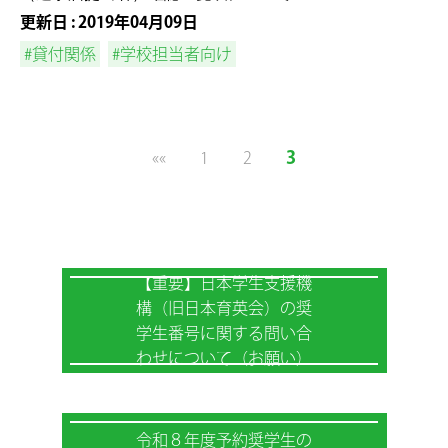
更新日 : 2019年04月09日
#貸付関係
#学校担当者向け
3
««
1
2
【重要】日本学生支援機
構（旧日本育英会）の奨
学生番号に関する問い合
わせについて（お願い）
令和８年度予約奨学生の