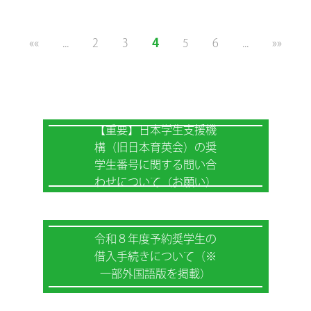
4
««
...
2
3
5
6
...
»»
【重要】日本学生支援機
構（旧日本育英会）の奨
学生番号に関する問い合
わせについて（お願い）
令和８年度予約奨学生の
借入手続きについて（※
一部外国語版を掲載）