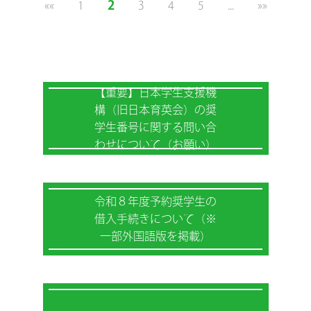
2
««
1
3
4
5
...
»»
【重要】日本学生支援機
構（旧日本育英会）の奨
学生番号に関する問い合
わせについて（お願い）
令和８年度予約奨学生の
借入手続きについて（※
一部外国語版を掲載）