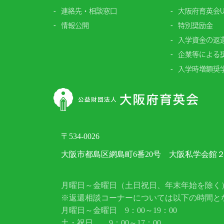
連絡先・相談窓口
大阪府育英会U
情報公開
特別奨励金
入学資金の返
企業等による
入学時増額奨
〒534-0026
大阪市都島区網島町6番20号 大阪私学会館
月曜日～金曜日（土日祝日、年末年始を除く） 
※返還相談コーナーについては以下の時間と
月曜日～金曜日 9：00～19：00
土・祝日 9：00～17：00