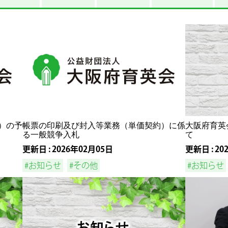
）の予
帳票の印刷及び封入等業務（単価契約）に係
大阪府育英
る一般競争入札
て
更新日 : 2026年02月05日
更新日 : 20
#お知らせ
#その他
#お知らせ