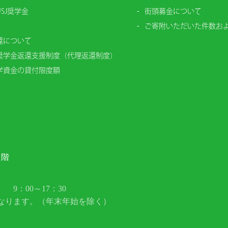
SJ奨学金
街頭募金について
ご寄附いただいた件数お
還について
奨学金返還支援制度（代理返還制度）
学資金の貸付限度額
２階
9：00～17：30
なります。（年末年始を除く）