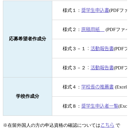
様式１：
奨学生申込書
(PDFファ
様式２：
原稿用紙
(PDFファイ
応募希望者作成分
様式３－１
：
活動報告書
(PDF
様式３－２
：
活動報告書
(PDF
様式４：
学校長の推薦書
(Exce
学校作成分
様式８：
奨学生申込者一覧
(Exc
※在留外国人の方の申込資格の確認については
こちら
で