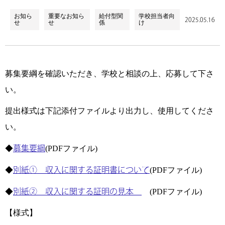
お知ら
重要なお知ら
給付型関
学校担当者向
2025.05.16
せ
せ
係
け
募集要綱を確認いただき、学校と相談の上、応募して下さ
い。
提出様式は下記添付ファイルより出力し、使用してくださ
い。
◆
募集要綱
(PDFファイル)
◆
別紙① 収入に関する証明書について
(PDFファイル)
◆
別紙② 収入に関する証明の見本
(PDFファイル)
【様式】