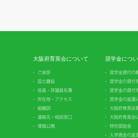
大阪府育英会について
奨学金につ
ご挨拶
奨学金貸付の
設立趣旨
奨学金の貸付
役員・評議員名簿
奨学金の貸付
所在地・アクセス
奨学金の返還
組織図
大阪府育英会
連絡先・相談窓口
大阪府育英会U
情報公開
特別奨励金
入学資金の返